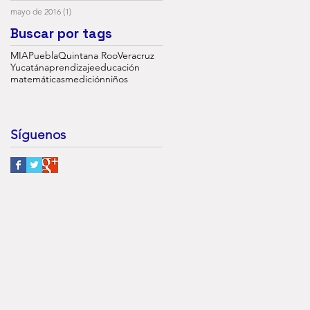
mayo de 2016
(1)
1 entrada
Buscar por tags
MIA
Puebla
Quintana Roo
Veracruz
Yucatán
aprendizaje
educación
matemáticas
medición
niños
Síguenos