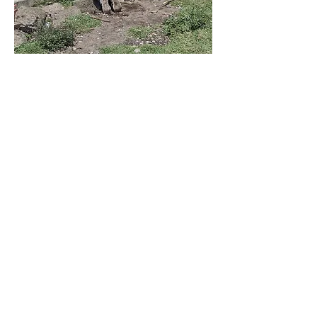
¿Qué son las Evaluaciones dirigidas
por ciudadanos?
Las Evaluaciones dirigidas por ciudadanos son
una iniciativa a través de la cual se busca
recabar datos sobre el nivel de aprendizaje de los
niños y niñas en edad escolar. Su principal
característica es que se llevan a cabo en los
hogares en lugar de la escuela para garantizar
que se llegue a todos los(as) niños(as), no solo a
los que están inscritos o asisten a la escuela
regularmente. Otra de sus características es que
se realizan de manera oral, con un(a) niño(a) a la