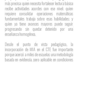
más precisa: quien necesita fortalecer lectura básica
recibe actividades acordes con ese nivel; quien
requiere consolidar operaciones matemáticas
fundamentales trabaja sobre esas habilidades; y
quien ya tiene avances mayores puede seguir
progresando sin quedar detenido por una
enseñanza homogénea.
Desde el punto de vista pedagógico, la
incorporación de MIA en el CTE fue importante
porque acercó a miles de escuelas una metodología
basada en evidencia, pero aplicable en condiciones
reales. Los Campamentos de Aprendizaje MIA no se
presentan como una evaluación aislada, sino como
una estrategia que conecta diagnóstico,
intervención y seguimiento. Esta secuencia es
fundamental para la mejora educativa: primero se
identifica el punto de partida; después se diseña una
respuesta adecuada; finalmente se observan
avances para ajustar la enseñanza.