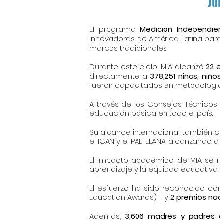
Ju
El programa
Medición Independie
innovadoras de América Latina para 
marcos tradicionales.
Durante este ciclo, MIA alcanzó
22 e
directamente a
378,251 niñas, niñ
fueron capacitados en metodología
A través de los Consejos Técnicos
educación básica en todo el país.
Su alcance internacional también c
el ICAN y el PAL-ELANA, alcanzando
El impacto académico de MIA se r
aprendizaje y la equidad educativa 
El esfuerzo ha sido reconocido c
Education Awards)— y
2 premios na
Además,
3,606 madres y padres 