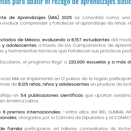
ntos para abatir el rezago de aprendizajes bási
nte de Aprendizajes (MIA) 2025
se consolida como una d
evaluar, comprender y fortalecer el aprendizaje de niñas, 
stados de México, evaluando a 8,157 estudiantes
del model
os y adolescentes
a través de los Campamentos de Aprendi
s y herramientas técnicas que fortalecen sus prácticas pe
 Escolares, el programa llegó a
220,000 escuelas y a más 
reció: MIA se implementó en 12 países de la región, partici
 a más de
8,125 niñas, niños y adolescentes
en pruebas de lectu
efleja en
54 publicaciones científicas
que aportan evidenci
en América Latina.
on
6 premios internacionales
—entre ellos del BID, SUMMA, W
cionales
, otorgados por la Cámara de Diputados y el CONACy
de familia
participaron en talleres comunitarios de lectu