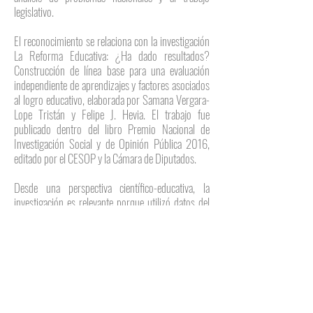
legislativo.
El reconocimiento se relaciona con la investigación
La Reforma Educativa: ¿Ha dado resultados?
Construcción de línea base para una evaluación
independiente de aprendizajes y factores asociados
al logro educativo, elaborada por Samana Vergara-
Lope Tristán y Felipe J. Hevia. El trabajo fue
publicado dentro del libro Premio Nacional de
Investigación Social y de Opinión Pública 2016,
editado por el CESOP y la Cámara de Diputados.
Desde una perspectiva científico-educativa, la
investigación es relevante porque utilizó datos del
proyecto MIA para construir una línea base
independiente sobre aprendizajes básicos. El
estudio analizó información de 8,248 niñas, niños
y adolescentes de 5 a 16 años, encuestados en
6,022 hogares de Veracruz, Puebla, Quintana Roo
y Yucatán. Su objetivo fue generar evidencia sobre
lectura, matemáticas y factores asociados al logro