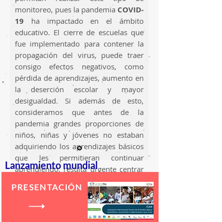
monitoreo, pues la pandemia
COVID-
19
ha impactado en el ámbito
educativo. El cierre de escuelas que
fue implementado para contener la
propagación del virus, puede traer
consigo efectos negativos, como
pérdida de aprendizajes, aumento en
la deserción escolar y mayor
desigualdad. Si además de esto,
consideramos que antes de la
pandemia grandes proporciones de
niños, niñas y jóvenes no estaban
adquiriendo los aprendizajes básicos
que les permitieran continuar
Lanzamiento mundial
aprendiendo, resulta urgente centrar
la mirada en propuestas como ICAN,
PRESENTACIÓN
ya que sus resultados permitirán
realizar diagnósticos tanto en los
hogares como en las escuelas.