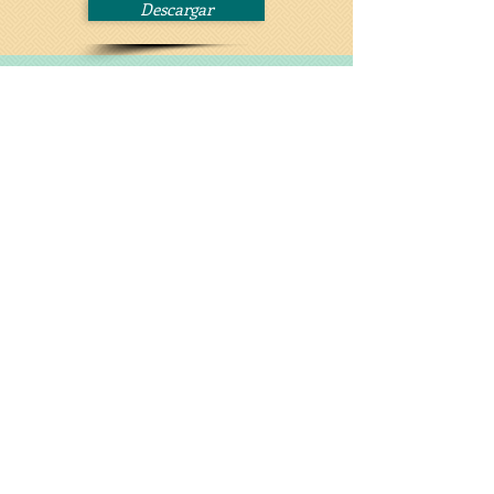
Descargar
Participación voluntaria en la Medición
Independiente de Aprendizajes (MIA).
Experiencia Veracruz.
Xalapa, Veracruz
Dr. Felipe Hevia de la Jara
L.P. Edith Méndez Olarte
Existe un creciente interés por el
Dr. Carlos G. Rossainzz Castillo
estudio del voluntariado en México. Sin
embargo, se advierte cierto
desconocimiento sobre el tipo de
voluntario que participa en proyectos
relacionados con temáticas educativas