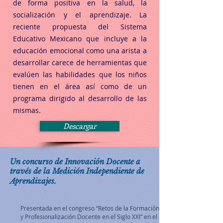
de forma positiva en la salud, la
socialización y el aprendizaje. La
reciente propuesta del Sistema
Educativo Mexicano que incluye a la
educación emocional como una arista a
desarrollar carece de herramientas que
evalúen las habilidades que los niños
tienen en el área así como de un
programa dirigido al desarrollo de las
mismas.
Descargar
Un concurso de Innovación Docente a
través de la Medición Independiente de
Aprendizajes.
Presentada en el congreso “Retos de la Formación
y Profesionalización Docente en el Siglo XXI” en el