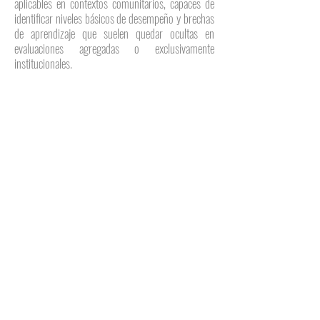
aplicables en contextos comunitarios, capaces de
identificar niveles básicos de desempeño y brechas
de aprendizaje que suelen quedar ocultas en
evaluaciones agregadas o exclusivamente
institucionales.
El modelo de MIA se inscribe en el enfoque de
investigación-acción, al vincular la generación de
evidencia con procesos de intervención educativa.
Esto significa que la medición no se concibe como
un fin en sí mismo, sino como el punto de partida
para diseñar estrategias pedagógicas pertinentes,
focalizadas y basadas en el nivel real de aprendizaje
de cada niña, niño o adolescente. En este sentido,
MIA contribuye a cerrar la distancia entre
diagnóstico, toma de decisiones y mejora efectiva
de los aprendizajes.
El reconocimiento del BID también subrayó la
importancia de la colaboración entre academia,
sociedad civil y comunidades educativas. MIA ha
sido desarrollado por equipos vinculados al Centro