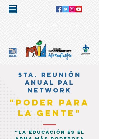
"Porque la educación es de todos,
la responsabilidad es MIA"
5ta. REUNIÓN
ANUAL PAL
NETWORK
"PODER PARA
LA GENTE"
“La educación es el
arma más poderosa