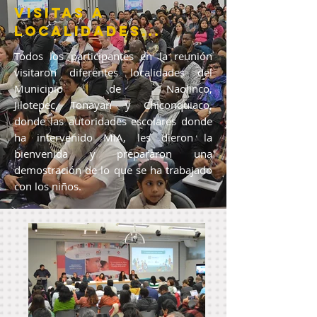
Visitas a
localidades...
Todos los participantes en la reunión
visitaron diferentes localidades del
Municipio de Naolinco,
Jilotepec, Tonayan y Chiconquiaco,
donde las autoridades escolares donde
ha intervenido MIA, les dieron la
bienvenida y prepararon una
demostración de lo que se ha trabajado
con los niños.