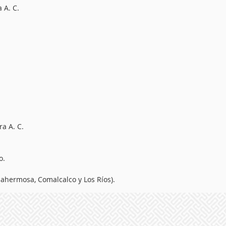
 A. C.
a A. C.
o.
ahermosa, Comalcalco y Los Ríos).