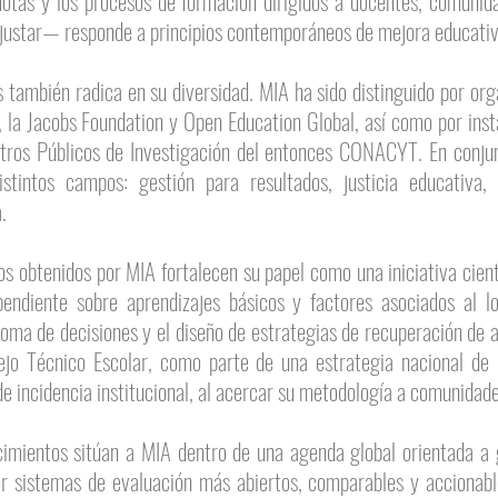
motas y los procesos de formación dirigidos a docentes, comunid
 ajustar— responde a principios contemporáneos de mejora educativ
 también radica en su diversidad. MIA ha sido distinguido por or
la Jacobs Foundation y Open Education Global, así como por ins
ros Públicos de Investigación del entonces CONACYT. En conjunt
tintos campos: gestión para resultados, justicia educativa, i
.
os obtenidos por MIA fortalecen su papel como una iniciativa cientí
pendiente sobre aprendizajes básicos y factores asociados al l
 toma de decisiones y el diseño de estrategias de recuperación de
ejo Técnico Escolar, como parte de una estrategia nacional de 
incidencia institucional, al acercar su metodología a comunidades
ocimientos sitúan a MIA dentro de una agenda global orientada a 
er sistemas de evaluación más abiertos, comparables y accionabl