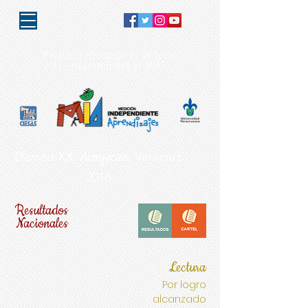
"Porque la educación es de todos,
la responsabilidad es MIA"
Acayucan.
Distrito XX.
Veracruz
2016
Resultados
Nacionales
Lectura
Por logro
alcanzado