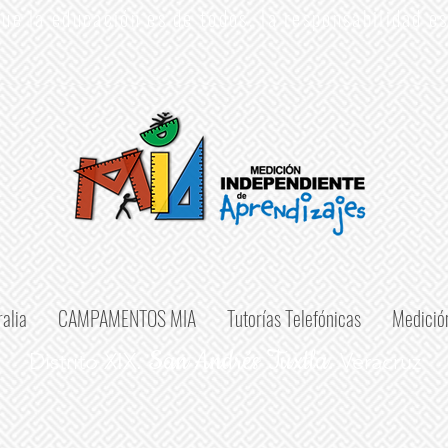
ue la educación es de todos, la responsabilidad e
alia
CAMPAMENTOS MIA
Tutorías Telefónicas
Medició
San Andrés Tuxtla.
Distrito XIX.
Veracruz