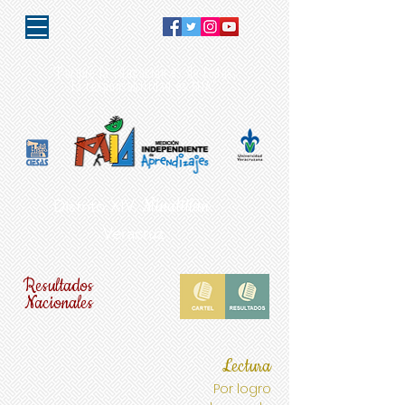
"Porque la educación es de todos,
la responsabilidad es MIA"
Minatitlán.
Distrito XIV.
Veracruz
Resultados
Nacionales
Lectura
Por logro