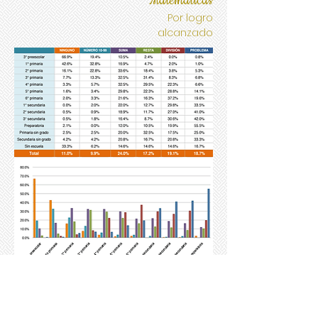
Matemáticas
Por logro
alcanzado
Matemáticas
Por porcentaje acumulado