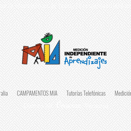
ue la educación es de todos, la responsabilidad e
alia
CAMPAMENTOS MIA
Tutorías Telefónicas
Medició
Veracruz.
Distrito XII.
Veracruz