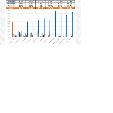
Matemáticas
Porcentaje acumulado de respuestas
correctas por grado escolar
Se refiere a los porcentajes de niños y
niñas que respondieron
adecuadamente a cada nivel de
matemáticas, esto es, todos los niños
y niñas que dieron
respuestas correctas a esa prueba.
En la tabla podemos ver que, en