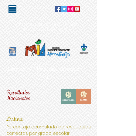
"Porque la educación es de todos,
la responsabilidad es MIA"
Veracruz.
Distrito IV .
Veracruz
2016
Resultados
Nacionales
Lectura
Porcentaje acumulado de respuestas
correctas por grado escolar