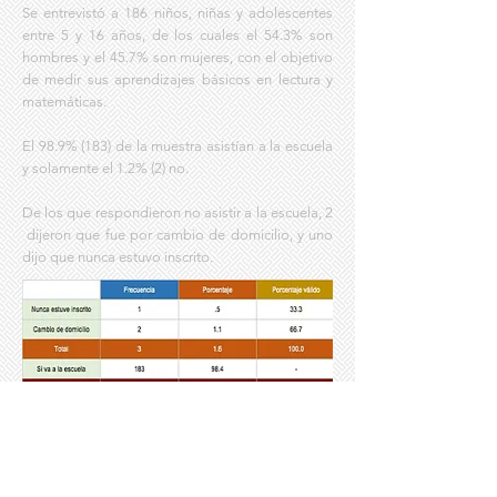
Se entrevistó a 186 niños, niñas y adolescentes
entre 5 y 16 años, de los cuales el 54.3% son
hombres y el 45.7% son mujeres, con el objetivo
de medir sus aprendizajes básicos en lectura y
matemáticas.
El 98.9% (183) de la muestra asistían a la escuela
y solamente el 1.2% (2) no.
De los que respondieron no asistir a la escuela, 2
dijeron que fue por cambio de domicilio, y uno
dijo que nunca estuvo inscrito.
Tabla 1.
Frecuencias y porcentajes de las razones por las
que no asisten a la escuela. Distrito 12 Puebla