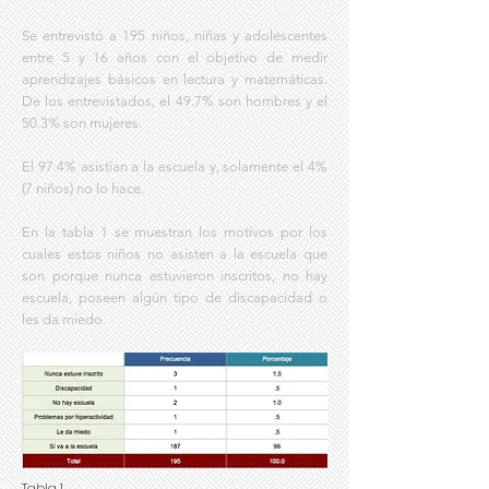
Se entrevistó a 195 niños, niñas y adolescentes
entre 5 y 16 años con el objetivo de medir
aprendizajes básicos en lectura y matemáticas.
De los entrevistados, el 49.7% son hombres y el
50.3% son mujeres.
El 97.4% asistían a la escuela y, solamente el 4%
(7 niños) no lo hace.
En la tabla 1 se muestran los motivos por los
cuales estos niños no asisten a la escuela que
son porque nunca estuvieron inscritos, no hay
escuela, poseen algún tipo de discapacidad o
les da miedo.
Tabla 1.