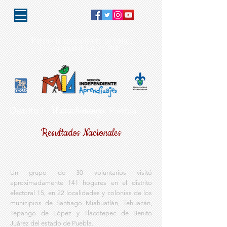
"Porque la educación es de todos,
la responsabilidad es MIA"
Huauchinango.
Distrito I .
Puebla
Resultados Nacionales
Un grupo de 30 voluntarios visitó
aproximadamente 141 hogares en el distrito
electoral 15, en 22 localidades y colonias de los
municipios de Santiago Miahuatlán, Tehuacán,
Tepango de López y Tlacotepec de Benito
Juárez del estado de Puebla.